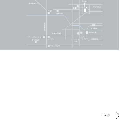
。
next