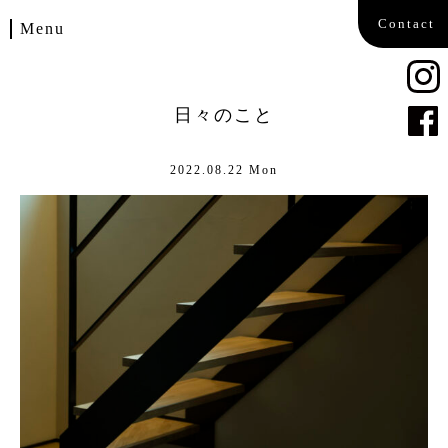
Contact
Menu
Home
日々のこと
Works
2022.08.22 Mon
Blog
Company
Contact