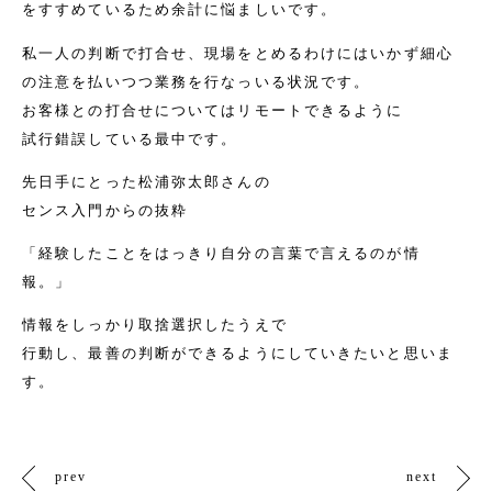
をす
すめているため余計に悩ましいです。
私一人の判断で打合せ、
現場をとめるわけにはいかず細心
の注意を払いつつ業務を行なっいる状況です。
お客様との打合せについてはリモートできるように
試行錯誤している最中です。
先日手にとった松浦弥太郎さんの
センス入門からの抜粋
「経験したことをはっきり自分の言葉で言えるのが情
報。」
情報をしっかり取捨選択したうえで
行動し、最善の判断ができるようにしていきたいと思いま
す。
prev
next