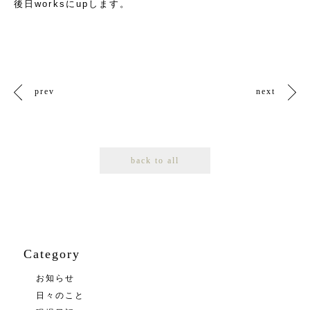
後日worksにupします。
prev
next
back to all
Category
お知らせ
日々のこと