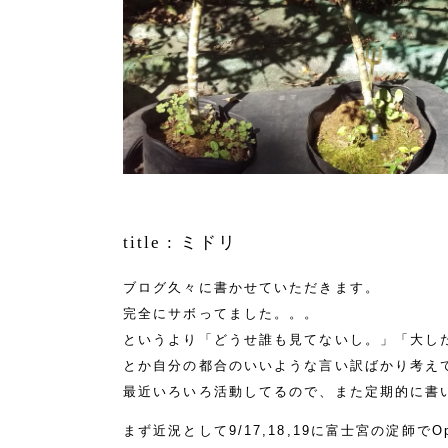
title :
ミドリ
ブログ久々に書かせていただきます。
完全にサボってました。。。
というより「どうせ誰も見てないし。」「大し
とか自分の都合のいいような言い訳ばかり考え
最近いろいろ活動してるので、また定期的に書
まず近況として9/17,18,19に富士宮の淀師でO