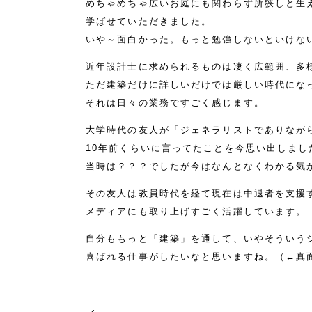
めちゃめちゃ広いお庭にも関わらず所狭しと生
学ばせていただきました。
いや～面白かった。もっと勉強しないといけな
近年設計士に求められるものは凄く広範囲、多
ただ建築だけに詳しいだけでは厳しい時代にな
それは日々の業務ですごく感じます。
大学時代の友人が「ジェネラリストでありなが
10年前くらいに言ってたことを今思い出しまし
当時は？？？でしたが今はなんとなくわかる気
その友人は教員時代を経て現在は中退者を支援
メディアにも取り上げすごく活躍しています。
自分ももっと「建築」を通して、いやそういう
喜ばれる仕事がしたいなと思いますね。（←真