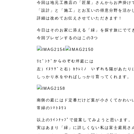
今回は地元工務店の「匠屋」さんからお声掛け
「設計」と「施工」とお互いの得意分野を活か
詳細は改めてお伝えさせていただきます！
今日はそのお家に添える「緑」を探す旅にでて
今回プレゼンするのはこの3つ
ﾘﾋﾞﾝｸﾞからのぞむ坪庭には
左）ｲﾇﾂｹﾞと右）ｶｸﾚﾐﾉ いずれも陽があた
しっかり水をやればしっかり育ってくれます。
南側の庭にはド定番だけど葉が小さくてかわい
常緑のｼﾏﾄﾈﾘｺ
以上のﾗｲﾝﾅｯﾌﾟで提案してみようと思います。
実はあまり「緑」に詳しくない私は富士庭苑さ