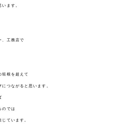
思います。
ー、工務店で
の垣根を超えて
びにつながると思います。
ば
るのでは
信じています。