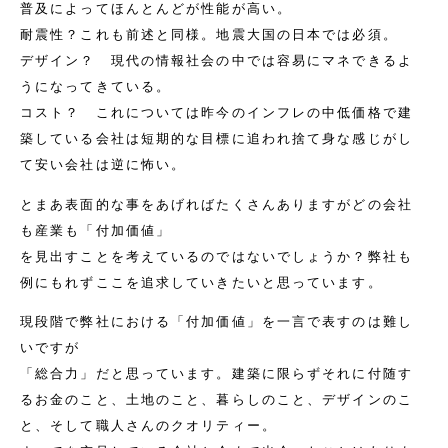
普及によってほんとんどが性能が高い。
耐震性？これも前述と同様。地震大国の日本では必須。
デザイン？ 現代の情報社会の中では容易にマネできるよ
うになってきている。
コスト？ これについては昨今のインフレの中低価格で建
築している会社は短期的な目標に追われ捨て身な感じがし
て安い会社は逆に怖い。
とまあ表面的な事をあげればたくさんありますがどの会社
も産業も「付加価値」
を見出すことを考えているのではないでしょうか？弊社も
例にもれずここを追求していきたいと思っています。
現段階で弊社における「付加価値」を一言で表すのは難し
いですが
「総合力」だと思っています。建築に限らずそれに付随す
るお金のこと、土地のこと、暮らしのこと、デザインのこ
と、そして職人さんのクオリティー。